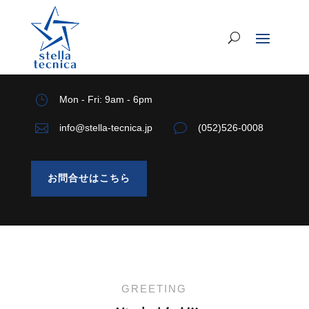
}
Mon - Fri: 9am - 6pm

v
info@stella-tecnica.jp
(052)526-0008
お問合せはこちら
GREETING